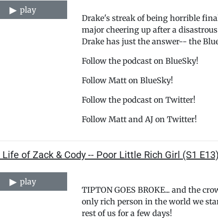
play
Drake's streak of being horrible fin
major cheering up after a disastrous
Drake has just the answer-- the Blues
⁠⁠⁠⁠⁠⁠⁠⁠⁠⁠⁠⁠⁠⁠⁠⁠⁠⁠⁠⁠⁠⁠⁠⁠⁠⁠⁠⁠⁠⁠⁠⁠⁠⁠⁠⁠⁠⁠⁠⁠⁠⁠⁠⁠⁠⁠⁠⁠⁠⁠Follow the podcast on BlueSky!⁠⁠⁠⁠⁠⁠⁠⁠⁠⁠⁠⁠⁠⁠⁠⁠⁠⁠⁠⁠⁠⁠⁠⁠⁠⁠⁠⁠⁠⁠⁠⁠⁠⁠⁠⁠⁠⁠⁠⁠⁠⁠⁠⁠⁠⁠⁠⁠⁠⁠⁠
Follow ⁠⁠⁠⁠⁠⁠⁠⁠⁠⁠⁠⁠⁠⁠⁠⁠⁠⁠⁠⁠⁠⁠⁠⁠⁠⁠⁠⁠⁠⁠⁠⁠⁠⁠⁠⁠⁠⁠⁠⁠⁠⁠⁠⁠⁠⁠⁠⁠⁠⁠⁠Matt⁠⁠⁠⁠⁠⁠⁠⁠⁠⁠⁠⁠⁠⁠⁠⁠⁠⁠⁠⁠⁠⁠⁠⁠⁠⁠⁠⁠⁠⁠⁠⁠⁠⁠⁠⁠⁠⁠⁠⁠⁠⁠⁠⁠⁠⁠⁠⁠⁠⁠⁠ on BlueSky!
⁠⁠⁠⁠⁠⁠⁠⁠⁠⁠⁠⁠⁠⁠⁠⁠⁠⁠⁠⁠⁠⁠⁠⁠⁠⁠⁠⁠⁠⁠⁠⁠⁠⁠⁠⁠⁠⁠⁠⁠⁠⁠⁠⁠⁠⁠⁠⁠⁠⁠Follow the podcast on Twitter!⁠⁠⁠⁠⁠⁠⁠⁠⁠⁠⁠⁠⁠⁠⁠⁠⁠⁠⁠⁠⁠⁠⁠⁠⁠⁠⁠⁠⁠⁠⁠⁠⁠⁠⁠⁠⁠⁠⁠⁠⁠⁠⁠⁠⁠⁠⁠⁠⁠⁠⁠⁠⁠⁠⁠⁠⁠⁠⁠⁠⁠⁠⁠⁠
Follow ⁠⁠⁠⁠⁠⁠⁠⁠⁠⁠⁠⁠⁠⁠⁠⁠⁠⁠⁠⁠⁠⁠⁠⁠⁠⁠⁠⁠⁠⁠⁠⁠⁠⁠⁠⁠⁠⁠⁠⁠⁠⁠⁠⁠⁠⁠⁠⁠⁠⁠⁠⁠⁠⁠⁠⁠⁠⁠⁠⁠⁠⁠⁠⁠Matt⁠⁠⁠⁠⁠⁠⁠⁠⁠⁠⁠⁠⁠⁠⁠⁠⁠⁠⁠⁠⁠⁠⁠⁠⁠⁠⁠⁠⁠⁠⁠⁠⁠⁠⁠⁠⁠⁠⁠⁠⁠⁠⁠⁠⁠⁠⁠⁠⁠⁠⁠⁠⁠⁠⁠⁠⁠⁠⁠⁠⁠⁠⁠⁠ and AJ on Twitter!
 Life of Zack & Cody -- Poor Little Rich Girl (S1 E13
play
TIPTON GOES BROKE... and the crowd
only rich person in the world we stan
rest of us for a few days!