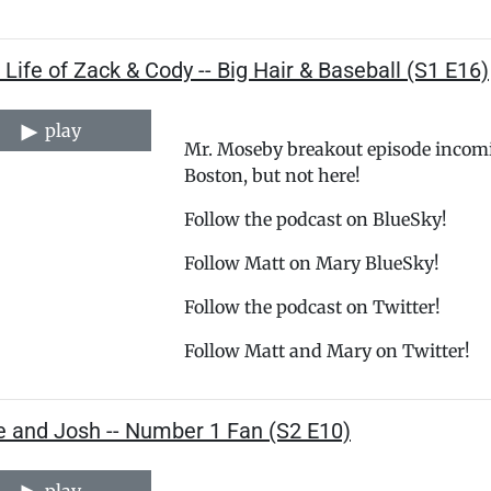
 Life of Zack & Cody -- Big Hair & Baseball (S1 E16)
play
Mr. Moseby breakout episode incom
Boston, but not here!
⁠⁠⁠⁠⁠⁠⁠⁠⁠⁠⁠⁠⁠⁠⁠⁠⁠⁠⁠⁠⁠⁠⁠⁠⁠⁠⁠⁠⁠⁠⁠⁠⁠⁠⁠⁠⁠⁠⁠⁠⁠⁠⁠⁠⁠⁠⁠⁠⁠⁠Follow the podcast on BlueSky!⁠⁠⁠⁠⁠⁠⁠⁠⁠⁠⁠⁠⁠⁠⁠⁠⁠⁠⁠⁠⁠⁠⁠⁠⁠⁠⁠⁠⁠⁠⁠⁠⁠⁠⁠⁠⁠⁠⁠⁠⁠⁠⁠⁠⁠⁠⁠⁠⁠⁠⁠
Follow ⁠⁠⁠⁠⁠⁠⁠⁠⁠⁠⁠⁠⁠⁠⁠⁠⁠⁠⁠⁠⁠⁠⁠⁠⁠⁠⁠⁠⁠⁠⁠⁠⁠⁠⁠⁠⁠⁠⁠⁠⁠⁠⁠⁠⁠⁠⁠⁠⁠⁠⁠Matt⁠⁠⁠⁠⁠⁠⁠⁠⁠⁠⁠⁠⁠⁠⁠⁠⁠⁠⁠⁠⁠⁠⁠⁠⁠⁠⁠⁠⁠⁠⁠⁠⁠⁠⁠⁠⁠⁠⁠⁠⁠⁠⁠⁠⁠⁠⁠⁠⁠⁠⁠ on Mary BlueSky!
⁠⁠⁠⁠⁠⁠⁠⁠⁠⁠⁠⁠⁠⁠⁠⁠⁠⁠⁠⁠⁠⁠⁠⁠⁠⁠⁠⁠⁠⁠⁠⁠⁠⁠⁠⁠⁠⁠⁠⁠⁠⁠⁠⁠⁠⁠⁠⁠⁠⁠Follow the podcast on Twitter!⁠⁠⁠⁠⁠⁠⁠⁠⁠⁠⁠⁠⁠⁠⁠⁠⁠⁠⁠⁠⁠⁠⁠⁠⁠⁠⁠⁠⁠⁠⁠⁠⁠⁠⁠⁠⁠⁠⁠⁠⁠⁠⁠⁠⁠⁠⁠⁠⁠⁠⁠⁠⁠⁠⁠⁠⁠⁠⁠⁠⁠⁠⁠⁠
Follow ⁠⁠⁠⁠⁠⁠⁠⁠⁠⁠⁠⁠⁠⁠⁠⁠⁠⁠⁠⁠⁠⁠⁠⁠⁠⁠⁠⁠⁠⁠⁠⁠⁠⁠⁠⁠⁠⁠⁠⁠⁠⁠⁠⁠⁠⁠⁠⁠⁠⁠⁠⁠⁠⁠⁠⁠⁠⁠⁠⁠⁠⁠⁠⁠Matt⁠⁠⁠⁠⁠⁠⁠⁠⁠⁠⁠⁠⁠⁠⁠⁠⁠⁠⁠⁠⁠⁠⁠⁠⁠⁠⁠⁠⁠⁠⁠⁠⁠⁠⁠⁠⁠⁠⁠⁠⁠⁠⁠⁠⁠⁠⁠⁠⁠⁠⁠⁠⁠⁠⁠⁠⁠⁠⁠⁠⁠⁠⁠⁠ and Mary on Twitter!
e and Josh -- Number 1 Fan (S2 E10)