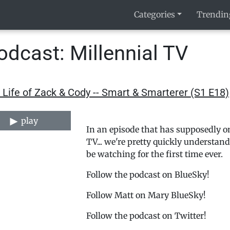
Categories
Trendin
dcast: Millennial TV
 Life of Zack & Cody -- Smart & Smarterer (S1 E18)
play
In an episode that has supposedly on
TV... we're pretty quickly understan
be watching for the first time ever.
⁠⁠⁠⁠⁠⁠⁠⁠⁠⁠⁠⁠⁠⁠⁠⁠⁠⁠⁠⁠⁠⁠⁠⁠⁠⁠⁠⁠⁠⁠⁠⁠⁠⁠⁠⁠⁠⁠⁠⁠⁠⁠⁠⁠⁠⁠⁠⁠⁠⁠Follow the podcast on BlueSky!⁠⁠⁠⁠⁠⁠⁠⁠⁠⁠⁠⁠⁠⁠⁠⁠⁠⁠⁠⁠⁠⁠⁠⁠⁠⁠⁠⁠⁠⁠⁠⁠⁠⁠⁠⁠⁠⁠⁠⁠⁠⁠⁠⁠⁠⁠⁠⁠⁠⁠⁠
Follow ⁠⁠⁠⁠⁠⁠⁠⁠⁠⁠⁠⁠⁠⁠⁠⁠⁠⁠⁠⁠⁠⁠⁠⁠⁠⁠⁠⁠⁠⁠⁠⁠⁠⁠⁠⁠⁠⁠⁠⁠⁠⁠⁠⁠⁠⁠⁠⁠⁠⁠⁠Matt⁠⁠⁠⁠⁠⁠⁠⁠⁠⁠⁠⁠⁠⁠⁠⁠⁠⁠⁠⁠⁠⁠⁠⁠⁠⁠⁠⁠⁠⁠⁠⁠⁠⁠⁠⁠⁠⁠⁠⁠⁠⁠⁠⁠⁠⁠⁠⁠⁠⁠⁠ on Mary BlueSky!
⁠⁠⁠⁠⁠⁠⁠⁠⁠⁠⁠⁠⁠⁠⁠⁠⁠⁠⁠⁠⁠⁠⁠⁠⁠⁠⁠⁠⁠⁠⁠⁠⁠⁠⁠⁠⁠⁠⁠⁠⁠⁠⁠⁠⁠⁠⁠⁠⁠⁠Follow the podcast on Twitter!⁠⁠⁠⁠⁠⁠⁠⁠⁠⁠⁠⁠⁠⁠⁠⁠⁠⁠⁠⁠⁠⁠⁠⁠⁠⁠⁠⁠⁠⁠⁠⁠⁠⁠⁠⁠⁠⁠⁠⁠⁠⁠⁠⁠⁠⁠⁠⁠⁠⁠⁠⁠⁠⁠⁠⁠⁠⁠⁠⁠⁠⁠⁠⁠