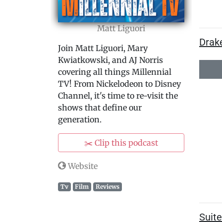
Matt Liguori
Drake
Join Matt Liguori, Mary
Kwiatkowski, and AJ Norris
covering all things Millennial
TV! From Nickelodeon to Disney
Channel, it's time to re-visit the
shows that define our
generation.
✂️ Clip this podcast
Website
Tv
Film
Reviews
Suite