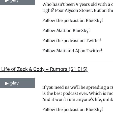
play
Who hasn't been 9 years old with a c
right? Poor Alyson Stoner. But on the 
⁠⁠⁠⁠⁠⁠⁠⁠⁠⁠⁠⁠⁠⁠⁠⁠⁠⁠⁠⁠⁠⁠⁠⁠⁠⁠⁠⁠⁠⁠⁠⁠⁠⁠⁠⁠⁠⁠⁠⁠⁠⁠⁠⁠⁠⁠⁠⁠⁠⁠Follow the podcast on BlueSky!⁠⁠⁠⁠⁠⁠⁠⁠⁠⁠⁠⁠⁠⁠⁠⁠⁠⁠⁠⁠⁠⁠⁠⁠⁠⁠⁠⁠⁠⁠⁠⁠⁠⁠⁠⁠⁠⁠⁠⁠⁠⁠⁠⁠⁠⁠⁠⁠⁠⁠⁠
Follow ⁠⁠⁠⁠⁠⁠⁠⁠⁠⁠⁠⁠⁠⁠⁠⁠⁠⁠⁠⁠⁠⁠⁠⁠⁠⁠⁠⁠⁠⁠⁠⁠⁠⁠⁠⁠⁠⁠⁠⁠⁠⁠⁠⁠⁠⁠⁠⁠⁠⁠⁠Matt⁠⁠⁠⁠⁠⁠⁠⁠⁠⁠⁠⁠⁠⁠⁠⁠⁠⁠⁠⁠⁠⁠⁠⁠⁠⁠⁠⁠⁠⁠⁠⁠⁠⁠⁠⁠⁠⁠⁠⁠⁠⁠⁠⁠⁠⁠⁠⁠⁠⁠⁠ on BlueSky!
⁠⁠⁠⁠⁠⁠⁠⁠⁠⁠⁠⁠⁠⁠⁠⁠⁠⁠⁠⁠⁠⁠⁠⁠⁠⁠⁠⁠⁠⁠⁠⁠⁠⁠⁠⁠⁠⁠⁠⁠⁠⁠⁠⁠⁠⁠⁠⁠⁠⁠Follow the podcast on Twitter!⁠⁠⁠⁠⁠⁠⁠⁠⁠⁠⁠⁠⁠⁠⁠⁠⁠⁠⁠⁠⁠⁠⁠⁠⁠⁠⁠⁠⁠⁠⁠⁠⁠⁠⁠⁠⁠⁠⁠⁠⁠⁠⁠⁠⁠⁠⁠⁠⁠⁠⁠⁠⁠⁠⁠⁠⁠⁠⁠⁠⁠⁠⁠⁠
Follow ⁠⁠⁠⁠⁠⁠⁠⁠⁠⁠⁠⁠⁠⁠⁠⁠⁠⁠⁠⁠⁠⁠⁠⁠⁠⁠⁠⁠⁠⁠⁠⁠⁠⁠⁠⁠⁠⁠⁠⁠⁠⁠⁠⁠⁠⁠⁠⁠⁠⁠⁠⁠⁠⁠⁠⁠⁠⁠⁠⁠⁠⁠⁠⁠Matt⁠⁠⁠⁠⁠⁠⁠⁠⁠⁠⁠⁠⁠⁠⁠⁠⁠⁠⁠⁠⁠⁠⁠⁠⁠⁠⁠⁠⁠⁠⁠⁠⁠⁠⁠⁠⁠⁠⁠⁠⁠⁠⁠⁠⁠⁠⁠⁠⁠⁠⁠⁠⁠⁠⁠⁠⁠⁠⁠⁠⁠⁠⁠⁠ and AJ on Twitter!
 Life of Zack & Cody -- Rumors (S1 E15)
play
If you need us we'll be spreading a
is the best podcast ever. Which is mo
And it won't ruin anyone's life, un
⁠⁠⁠⁠⁠⁠⁠⁠⁠⁠⁠⁠⁠⁠⁠⁠⁠⁠⁠⁠⁠⁠⁠⁠⁠⁠⁠⁠⁠⁠⁠⁠⁠⁠⁠⁠⁠⁠⁠⁠⁠⁠⁠⁠⁠⁠⁠⁠⁠⁠Follow the podcast on BlueSky!⁠⁠⁠⁠⁠⁠⁠⁠⁠⁠⁠⁠⁠⁠⁠⁠⁠⁠⁠⁠⁠⁠⁠⁠⁠⁠⁠⁠⁠⁠⁠⁠⁠⁠⁠⁠⁠⁠⁠⁠⁠⁠⁠⁠⁠⁠⁠⁠⁠⁠⁠