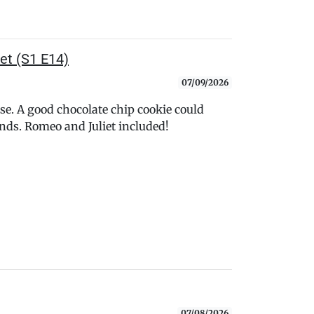
iet (S1 E14)
07/09/2026
nse. A good chocolate chip cookie could
nds. Romeo and Juliet included!
07/08/2026