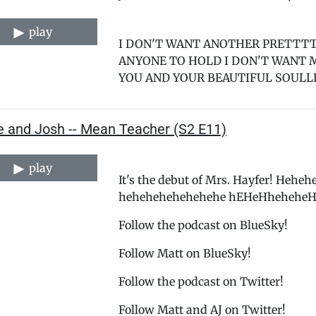
play
I DON'T WANT ANOTHER PRETTTT
ANYONE TO HOLD I DON'T WANT M
YOU AND YOUR BEAUTIFUL SOULL
e and Josh -- Mean Teacher (S2 E11)
play
It's the debut of Mrs. Hayfer! He
hehehehehehehehe hEHeHheheheHE
⁠⁠⁠⁠⁠⁠⁠⁠⁠⁠⁠⁠⁠⁠⁠⁠⁠⁠⁠⁠⁠⁠⁠⁠⁠⁠⁠⁠⁠⁠⁠⁠⁠⁠⁠⁠⁠⁠⁠⁠⁠⁠⁠⁠⁠⁠⁠⁠⁠⁠Follow the podcast on BlueSky!⁠⁠⁠⁠⁠⁠⁠⁠⁠⁠⁠⁠⁠⁠⁠⁠⁠⁠⁠⁠⁠⁠⁠⁠⁠⁠⁠⁠⁠⁠⁠⁠⁠⁠⁠⁠⁠⁠⁠⁠⁠⁠⁠⁠⁠⁠⁠⁠⁠⁠⁠
Follow ⁠⁠⁠⁠⁠⁠⁠⁠⁠⁠⁠⁠⁠⁠⁠⁠⁠⁠⁠⁠⁠⁠⁠⁠⁠⁠⁠⁠⁠⁠⁠⁠⁠⁠⁠⁠⁠⁠⁠⁠⁠⁠⁠⁠⁠⁠⁠⁠⁠⁠⁠Matt⁠⁠⁠⁠⁠⁠⁠⁠⁠⁠⁠⁠⁠⁠⁠⁠⁠⁠⁠⁠⁠⁠⁠⁠⁠⁠⁠⁠⁠⁠⁠⁠⁠⁠⁠⁠⁠⁠⁠⁠⁠⁠⁠⁠⁠⁠⁠⁠⁠⁠⁠ on BlueSky!
⁠⁠⁠⁠⁠⁠⁠⁠⁠⁠⁠⁠⁠⁠⁠⁠⁠⁠⁠⁠⁠⁠⁠⁠⁠⁠⁠⁠⁠⁠⁠⁠⁠⁠⁠⁠⁠⁠⁠⁠⁠⁠⁠⁠⁠⁠⁠⁠⁠⁠Follow the podcast on Twitter!⁠⁠⁠⁠⁠⁠⁠⁠⁠⁠⁠⁠⁠⁠⁠⁠⁠⁠⁠⁠⁠⁠⁠⁠⁠⁠⁠⁠⁠⁠⁠⁠⁠⁠⁠⁠⁠⁠⁠⁠⁠⁠⁠⁠⁠⁠⁠⁠⁠⁠⁠⁠⁠⁠⁠⁠⁠⁠⁠⁠⁠⁠⁠⁠
Follow ⁠⁠⁠⁠⁠⁠⁠⁠⁠⁠⁠⁠⁠⁠⁠⁠⁠⁠⁠⁠⁠⁠⁠⁠⁠⁠⁠⁠⁠⁠⁠⁠⁠⁠⁠⁠⁠⁠⁠⁠⁠⁠⁠⁠⁠⁠⁠⁠⁠⁠⁠⁠⁠⁠⁠⁠⁠⁠⁠⁠⁠⁠⁠⁠Matt⁠⁠⁠⁠⁠⁠⁠⁠⁠⁠⁠⁠⁠⁠⁠⁠⁠⁠⁠⁠⁠⁠⁠⁠⁠⁠⁠⁠⁠⁠⁠⁠⁠⁠⁠⁠⁠⁠⁠⁠⁠⁠⁠⁠⁠⁠⁠⁠⁠⁠⁠⁠⁠⁠⁠⁠⁠⁠⁠⁠⁠⁠⁠⁠ and AJ on Twitter!