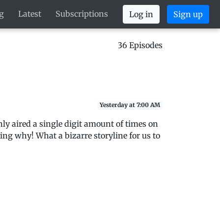
g
Latest
Subscriptions
Log in
Sign up
36 Episodes
Yesterday at 7:00 AM
ly aired a single digit amount of times on
ding why! What a bizarre storyline for us to