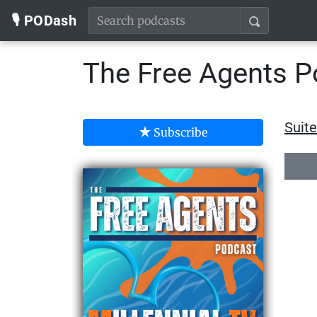
🎙️ PODash
The Free Agents Po
Suite
Subscribe