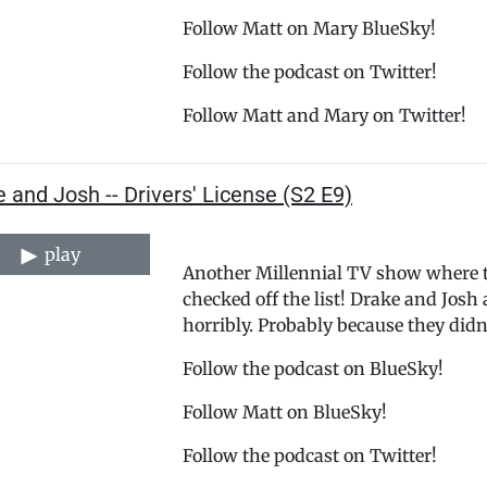
Follow ⁠⁠⁠⁠⁠⁠⁠⁠⁠⁠⁠⁠⁠⁠⁠⁠⁠⁠⁠⁠⁠⁠⁠⁠⁠⁠⁠⁠⁠⁠⁠⁠⁠⁠⁠⁠⁠⁠⁠⁠⁠⁠⁠⁠⁠⁠⁠⁠⁠⁠⁠Matt⁠⁠⁠⁠⁠⁠⁠⁠⁠⁠⁠⁠⁠⁠⁠⁠⁠⁠⁠⁠⁠⁠⁠⁠⁠⁠⁠⁠⁠⁠⁠⁠⁠⁠⁠⁠⁠⁠⁠⁠⁠⁠⁠⁠⁠⁠⁠⁠⁠⁠⁠ on Mary BlueSky!
⁠⁠⁠⁠⁠⁠⁠⁠⁠⁠⁠⁠⁠⁠⁠⁠⁠⁠⁠⁠⁠⁠⁠⁠⁠⁠⁠⁠⁠⁠⁠⁠⁠⁠⁠⁠⁠⁠⁠⁠⁠⁠⁠⁠⁠⁠⁠⁠⁠⁠Follow the podcast on Twitter!⁠⁠⁠⁠⁠⁠⁠⁠⁠⁠⁠⁠⁠⁠⁠⁠⁠⁠⁠⁠⁠⁠⁠⁠⁠⁠⁠⁠⁠⁠⁠⁠⁠⁠⁠⁠⁠⁠⁠⁠⁠⁠⁠⁠⁠⁠⁠⁠⁠⁠⁠⁠⁠⁠⁠⁠⁠⁠⁠⁠⁠⁠⁠⁠
Follow ⁠⁠⁠⁠⁠⁠⁠⁠⁠⁠⁠⁠⁠⁠⁠⁠⁠⁠⁠⁠⁠⁠⁠⁠⁠⁠⁠⁠⁠⁠⁠⁠⁠⁠⁠⁠⁠⁠⁠⁠⁠⁠⁠⁠⁠⁠⁠⁠⁠⁠⁠⁠⁠⁠⁠⁠⁠⁠⁠⁠⁠⁠⁠⁠Matt⁠⁠⁠⁠⁠⁠⁠⁠⁠⁠⁠⁠⁠⁠⁠⁠⁠⁠⁠⁠⁠⁠⁠⁠⁠⁠⁠⁠⁠⁠⁠⁠⁠⁠⁠⁠⁠⁠⁠⁠⁠⁠⁠⁠⁠⁠⁠⁠⁠⁠⁠⁠⁠⁠⁠⁠⁠⁠⁠⁠⁠⁠⁠⁠ and Mary on Twitter!
 and Josh -- Drivers' License (S2 E9)
play
Another Millennial TV show where the
checked off the list! Drake and Josh ar
horribly. Probably because they did
⁠⁠⁠⁠⁠⁠⁠⁠⁠⁠⁠⁠⁠⁠⁠⁠⁠⁠⁠⁠⁠⁠⁠⁠⁠⁠⁠⁠⁠⁠⁠⁠⁠⁠⁠⁠⁠⁠⁠⁠⁠⁠⁠⁠⁠⁠⁠⁠⁠⁠Follow the podcast on BlueSky!⁠⁠⁠⁠⁠⁠⁠⁠⁠⁠⁠⁠⁠⁠⁠⁠⁠⁠⁠⁠⁠⁠⁠⁠⁠⁠⁠⁠⁠⁠⁠⁠⁠⁠⁠⁠⁠⁠⁠⁠⁠⁠⁠⁠⁠⁠⁠⁠⁠⁠⁠
Follow ⁠⁠⁠⁠⁠⁠⁠⁠⁠⁠⁠⁠⁠⁠⁠⁠⁠⁠⁠⁠⁠⁠⁠⁠⁠⁠⁠⁠⁠⁠⁠⁠⁠⁠⁠⁠⁠⁠⁠⁠⁠⁠⁠⁠⁠⁠⁠⁠⁠⁠⁠Matt⁠⁠⁠⁠⁠⁠⁠⁠⁠⁠⁠⁠⁠⁠⁠⁠⁠⁠⁠⁠⁠⁠⁠⁠⁠⁠⁠⁠⁠⁠⁠⁠⁠⁠⁠⁠⁠⁠⁠⁠⁠⁠⁠⁠⁠⁠⁠⁠⁠⁠⁠ on BlueSky!
⁠⁠⁠⁠⁠⁠⁠⁠⁠⁠⁠⁠⁠⁠⁠⁠⁠⁠⁠⁠⁠⁠⁠⁠⁠⁠⁠⁠⁠⁠⁠⁠⁠⁠⁠⁠⁠⁠⁠⁠⁠⁠⁠⁠⁠⁠⁠⁠⁠⁠Follow the podcast on Twitter!⁠⁠⁠⁠⁠⁠⁠⁠⁠⁠⁠⁠⁠⁠⁠⁠⁠⁠⁠⁠⁠⁠⁠⁠⁠⁠⁠⁠⁠⁠⁠⁠⁠⁠⁠⁠⁠⁠⁠⁠⁠⁠⁠⁠⁠⁠⁠⁠⁠⁠⁠⁠⁠⁠⁠⁠⁠⁠⁠⁠⁠⁠⁠⁠