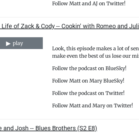
Follow ⁠⁠⁠⁠⁠⁠⁠⁠⁠⁠⁠⁠⁠⁠⁠⁠⁠⁠⁠⁠⁠⁠⁠⁠⁠⁠⁠⁠⁠⁠⁠⁠⁠⁠⁠⁠⁠⁠⁠⁠⁠⁠⁠⁠⁠⁠⁠⁠⁠⁠⁠⁠⁠⁠⁠⁠⁠⁠⁠⁠⁠⁠⁠⁠Matt⁠⁠⁠⁠⁠⁠⁠⁠⁠⁠⁠⁠⁠⁠⁠⁠⁠⁠⁠⁠⁠⁠⁠⁠⁠⁠⁠⁠⁠⁠⁠⁠⁠⁠⁠⁠⁠⁠⁠⁠⁠⁠⁠⁠⁠⁠⁠⁠⁠⁠⁠⁠⁠⁠⁠⁠⁠⁠⁠⁠⁠⁠⁠⁠ and AJ on Twitter!
 Life of Zack & Cody -- Cookin' with Romeo and Jul
play
Look, this episode makes a lot of se
make even the best of us lose our mi
⁠⁠⁠⁠⁠⁠⁠⁠⁠⁠⁠⁠⁠⁠⁠⁠⁠⁠⁠⁠⁠⁠⁠⁠⁠⁠⁠⁠⁠⁠⁠⁠⁠⁠⁠⁠⁠⁠⁠⁠⁠⁠⁠⁠⁠⁠⁠⁠⁠⁠Follow the podcast on BlueSky!⁠⁠⁠⁠⁠⁠⁠⁠⁠⁠⁠⁠⁠⁠⁠⁠⁠⁠⁠⁠⁠⁠⁠⁠⁠⁠⁠⁠⁠⁠⁠⁠⁠⁠⁠⁠⁠⁠⁠⁠⁠⁠⁠⁠⁠⁠⁠⁠⁠⁠⁠
Follow ⁠⁠⁠⁠⁠⁠⁠⁠⁠⁠⁠⁠⁠⁠⁠⁠⁠⁠⁠⁠⁠⁠⁠⁠⁠⁠⁠⁠⁠⁠⁠⁠⁠⁠⁠⁠⁠⁠⁠⁠⁠⁠⁠⁠⁠⁠⁠⁠⁠⁠⁠Matt⁠⁠⁠⁠⁠⁠⁠⁠⁠⁠⁠⁠⁠⁠⁠⁠⁠⁠⁠⁠⁠⁠⁠⁠⁠⁠⁠⁠⁠⁠⁠⁠⁠⁠⁠⁠⁠⁠⁠⁠⁠⁠⁠⁠⁠⁠⁠⁠⁠⁠⁠ on Mary BlueSky!
⁠⁠⁠⁠⁠⁠⁠⁠⁠⁠⁠⁠⁠⁠⁠⁠⁠⁠⁠⁠⁠⁠⁠⁠⁠⁠⁠⁠⁠⁠⁠⁠⁠⁠⁠⁠⁠⁠⁠⁠⁠⁠⁠⁠⁠⁠⁠⁠⁠⁠Follow the podcast on Twitter!⁠⁠⁠⁠⁠⁠⁠⁠⁠⁠⁠⁠⁠⁠⁠⁠⁠⁠⁠⁠⁠⁠⁠⁠⁠⁠⁠⁠⁠⁠⁠⁠⁠⁠⁠⁠⁠⁠⁠⁠⁠⁠⁠⁠⁠⁠⁠⁠⁠⁠⁠⁠⁠⁠⁠⁠⁠⁠⁠⁠⁠⁠⁠⁠
Follow ⁠⁠⁠⁠⁠⁠⁠⁠⁠⁠⁠⁠⁠⁠⁠⁠⁠⁠⁠⁠⁠⁠⁠⁠⁠⁠⁠⁠⁠⁠⁠⁠⁠⁠⁠⁠⁠⁠⁠⁠⁠⁠⁠⁠⁠⁠⁠⁠⁠⁠⁠⁠⁠⁠⁠⁠⁠⁠⁠⁠⁠⁠⁠⁠Matt⁠⁠⁠⁠⁠⁠⁠⁠⁠⁠⁠⁠⁠⁠⁠⁠⁠⁠⁠⁠⁠⁠⁠⁠⁠⁠⁠⁠⁠⁠⁠⁠⁠⁠⁠⁠⁠⁠⁠⁠⁠⁠⁠⁠⁠⁠⁠⁠⁠⁠⁠⁠⁠⁠⁠⁠⁠⁠⁠⁠⁠⁠⁠⁠ and Mary on Twitter!
 and Josh -- Blues Brothers (S2 E8)