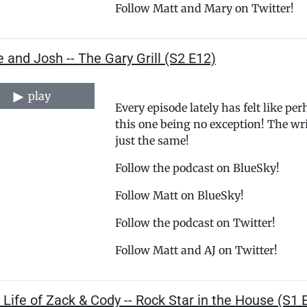
Follow ⁠⁠⁠⁠⁠⁠⁠⁠⁠⁠⁠⁠⁠⁠⁠⁠⁠⁠⁠⁠⁠⁠⁠⁠⁠⁠⁠⁠⁠⁠⁠⁠⁠⁠⁠⁠⁠⁠⁠⁠⁠⁠⁠⁠⁠⁠⁠⁠⁠⁠⁠⁠⁠⁠⁠⁠⁠⁠⁠⁠⁠⁠⁠⁠Matt⁠⁠⁠⁠⁠⁠⁠⁠⁠⁠⁠⁠⁠⁠⁠⁠⁠⁠⁠⁠⁠⁠⁠⁠⁠⁠⁠⁠⁠⁠⁠⁠⁠⁠⁠⁠⁠⁠⁠⁠⁠⁠⁠⁠⁠⁠⁠⁠⁠⁠⁠⁠⁠⁠⁠⁠⁠⁠⁠⁠⁠⁠⁠⁠ and Mary on Twitter!
 and Josh -- The Gary Grill (S2 E12)
play
Every episode lately has felt like pe
this one being no exception! The write
just the same!
⁠⁠⁠⁠⁠⁠⁠⁠⁠⁠⁠⁠⁠⁠⁠⁠⁠⁠⁠⁠⁠⁠⁠⁠⁠⁠⁠⁠⁠⁠⁠⁠⁠⁠⁠⁠⁠⁠⁠⁠⁠⁠⁠⁠⁠⁠⁠⁠⁠⁠Follow the podcast on BlueSky!⁠⁠⁠⁠⁠⁠⁠⁠⁠⁠⁠⁠⁠⁠⁠⁠⁠⁠⁠⁠⁠⁠⁠⁠⁠⁠⁠⁠⁠⁠⁠⁠⁠⁠⁠⁠⁠⁠⁠⁠⁠⁠⁠⁠⁠⁠⁠⁠⁠⁠⁠
Follow ⁠⁠⁠⁠⁠⁠⁠⁠⁠⁠⁠⁠⁠⁠⁠⁠⁠⁠⁠⁠⁠⁠⁠⁠⁠⁠⁠⁠⁠⁠⁠⁠⁠⁠⁠⁠⁠⁠⁠⁠⁠⁠⁠⁠⁠⁠⁠⁠⁠⁠⁠Matt⁠⁠⁠⁠⁠⁠⁠⁠⁠⁠⁠⁠⁠⁠⁠⁠⁠⁠⁠⁠⁠⁠⁠⁠⁠⁠⁠⁠⁠⁠⁠⁠⁠⁠⁠⁠⁠⁠⁠⁠⁠⁠⁠⁠⁠⁠⁠⁠⁠⁠⁠ on BlueSky!
⁠⁠⁠⁠⁠⁠⁠⁠⁠⁠⁠⁠⁠⁠⁠⁠⁠⁠⁠⁠⁠⁠⁠⁠⁠⁠⁠⁠⁠⁠⁠⁠⁠⁠⁠⁠⁠⁠⁠⁠⁠⁠⁠⁠⁠⁠⁠⁠⁠⁠Follow the podcast on Twitter!⁠⁠⁠⁠⁠⁠⁠⁠⁠⁠⁠⁠⁠⁠⁠⁠⁠⁠⁠⁠⁠⁠⁠⁠⁠⁠⁠⁠⁠⁠⁠⁠⁠⁠⁠⁠⁠⁠⁠⁠⁠⁠⁠⁠⁠⁠⁠⁠⁠⁠⁠⁠⁠⁠⁠⁠⁠⁠⁠⁠⁠⁠⁠⁠
Follow ⁠⁠⁠⁠⁠⁠⁠⁠⁠⁠⁠⁠⁠⁠⁠⁠⁠⁠⁠⁠⁠⁠⁠⁠⁠⁠⁠⁠⁠⁠⁠⁠⁠⁠⁠⁠⁠⁠⁠⁠⁠⁠⁠⁠⁠⁠⁠⁠⁠⁠⁠⁠⁠⁠⁠⁠⁠⁠⁠⁠⁠⁠⁠⁠Matt⁠⁠⁠⁠⁠⁠⁠⁠⁠⁠⁠⁠⁠⁠⁠⁠⁠⁠⁠⁠⁠⁠⁠⁠⁠⁠⁠⁠⁠⁠⁠⁠⁠⁠⁠⁠⁠⁠⁠⁠⁠⁠⁠⁠⁠⁠⁠⁠⁠⁠⁠⁠⁠⁠⁠⁠⁠⁠⁠⁠⁠⁠⁠⁠ and AJ on Twitter!
 Life of Zack & Cody -- Rock Star in the House (S1 