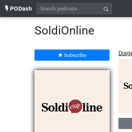
🎙️ PODash
SoldiOnline
Diage
Subscribe