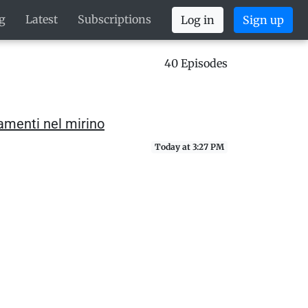
g
Latest
Subscriptions
Log in
Sign up
40 Episodes
iamenti nel mirino
Today at 3:27 PM