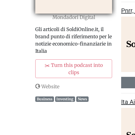
Pnrr,
Mondadori Digital
Gli articoli di SoldiOnline.it, il
brand punto di riferimento per le
notizie economico-finanziarie in
Italia
✂️ Turn this podcast into
clips
Website
Business
Investing
News
Ita A