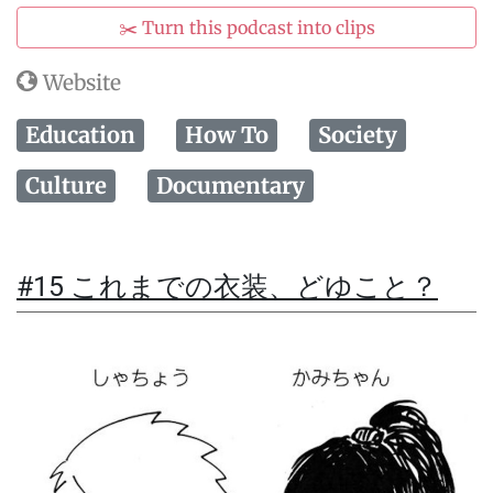
✂️ Turn this podcast into clips
Website
Education
How To
Society
Culture
Documentary
#15 これまでの衣装、どゆこと？