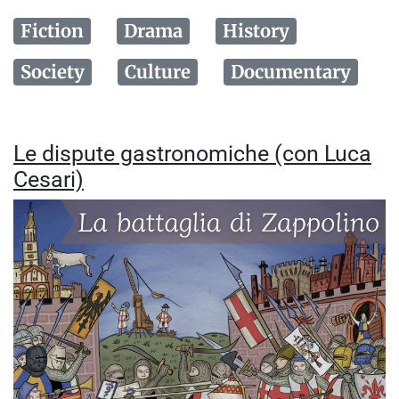
Fiction
Drama
History
Society
Culture
Documentary
Le dispute gastronomiche (con Luca
Cesari)