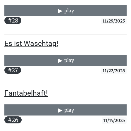
play
#28
11/29/2025
Es ist Waschtag!
play
#27
11/22/2025
Fantabelhaft!
play
#26
11/15/2025