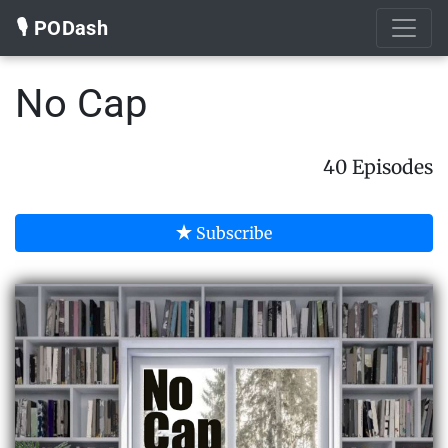
🎙️ PODash
No Cap
40 Episodes
Subscribe