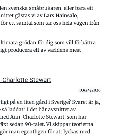
en svenska småbrukaren, eller bara ett
nittet gästas vi av
Lars Hainsalo
,
, för ett samtal som tar oss hela vägen från
timata grödan för dig som vill förbättra
igt producera ett av världens mest
n-Charlotte Stewart
03/24/2026
igt på en liten gård i Sverige? Svaret är ja,
så laddat? I det här avsnittet av
 med Ann-Charlotte Stewart, som har
äxt sedan 90-talet. Vi skippar teorierna
 gör man egentligen för att lyckas med