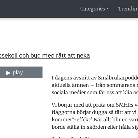
Categories
Trendin
ssekoll och bud med rätt att neka
play
I dagens avsnitt av Småbrukarpodde
aktuella ämnen – från sommarens me
sociala medier som får oss att klia o
Vi börjar med att prata om SMHI:s 
flaggorna börjat dugga så tätt att v
kommer"-effekt? När allt blir en varn
borde ställa in skörden eller hålla s