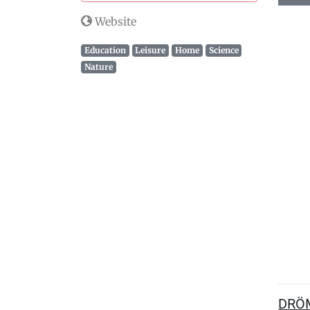
Website
Education
Leisure
Home
Science
Nature
DRÖMS