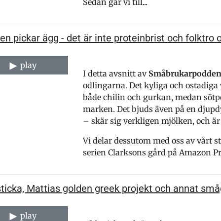
Sedan går vi till...
n pickar ägg - det är inte proteinbrist och folktro
play
I detta avsnitt av
Småbrukarpodde
odlingarna. Det kyliga och ostadiga vä
både chilin och gurkan, medan sötpo
marken. Det bjuds även på en djupd
– skär sig verkligen mjölken, och är
Vi delar dessutom med oss av vårt st
serien Clarksons gård på Amazon Prim
ticka, Mattias golden greek projekt och annat sm
play