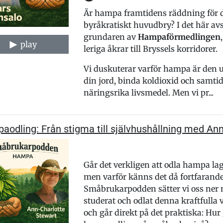
Är hampa framtidens räddning för d
byråkratiskt huvudbry? I det här avs
grundaren av
Hampaförmedlingen
play
leriga åkrar till Bryssels korridorer.
Vi duskuterar varför hampa är den ul
din jord, binda koldioxid och samtid
näringsrika livsmedel. Men vi pr...
odling: Från stigma till självhushållning med An
Går det verkligen att odla hampa lagl
men varför känns det då fortfarande 
Småbrukarpodden sätter vi oss ner
studerat och odlat denna kraftfulla v
och går direkt på det praktiska: Hur