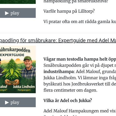
hampaodling på småbruksnivå?
Varför hampa på Lilltorp?
play
Vi pratar ofta om att rädda gamla ku
aodling för småbrukare: Expertguide med Adel M
Vågar man testodla hampa helt öpp
Småbrukarpodden går vi på djupet m
industrihampa
: Adel Malouf, grun
Jukka Lindholm. Vi lämnar inga fråg
byråkrati hos Jordbruksverket till 
flera centimeter om dagen.
Vilka är Adel och Jukka?
play
Adel Malouf Hampakungen med visio