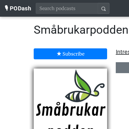
🎙️ PODash
Småbrukarpodden
Intre
Subscribe