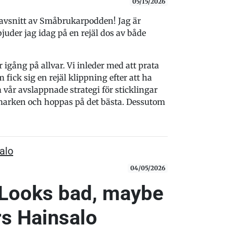
05/15/2026
t avsnitt av Småbrukarpodden! Jag är
uder jag idag på en rejäl dos av både
igång på allvar. Vi inleder med att prata
ick sig en rejäl klippning efter att ha
m vår avslappnade strategi för sticklingar
i marken och hoppas på det bästa. Dessutom
alo
04/05/2026
"Looks bad, maybe
s Hainsalo