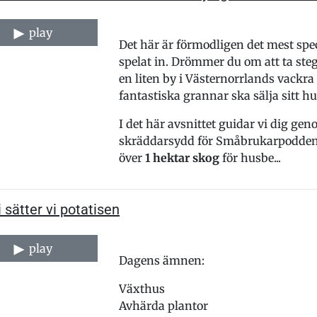
play
Det här är förmodligen det mest spec
spelat in. Drömmer du om att ta steget
en liten by i Västernorrlands vackra
fantastiska grannar ska sälja sitt hu
I det här avsnittet guidar vi dig ge
skräddarsydd för Småbrukarpoddens l
över
1 hektar skog
för husbe...
i sätter vi potatisen
play
Dagens ämnen:
Växthus
Avhärda plantor