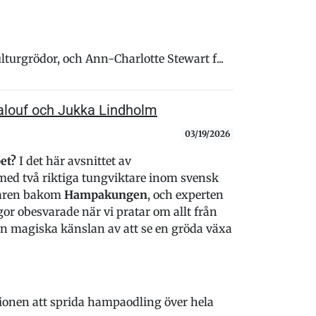
lturgrödor, och Ann-Charlotte Stewart f...
alouf och Jukka Lindholm
03/19/2026
et?
I det här avsnittet av
ed två riktiga tungviktare inom svensk
daren bakom
Hampakungen
, och experten
or obesvarade när vi pratar om allt från
den magiska känslan av att se en gröda växa
nen att sprida hampaodling över hela