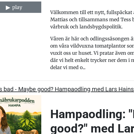
play
Välkommen till ett nytt, fullspäcka
Mattias och tillsammans med Tess bj
vårbruk och landsbygdspolitik.
Våren är här och odlingssäsongen är 
om våra vildvuxna tomatplantor som f
vuxit oss ur huset. Vi pratar även o
där vi helt enkelt trycker ner dem 
delar vi med o...
s bad - Maybe good? Hampaodling med Lars Hains
Hampaodling: 
good?" med Lar