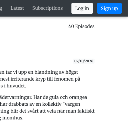
g
Latest
Subscriptions
Log in
Sign up
40 Episodes
07/10/2026
n tar vi upp en blandning av högst
st irriterande kryp till fenomen på
ss i huvudet.
vädervarningar. Har de gula och orangea
i har drabbats av en kollektiv "vargen
ing blir det svårt att veta när man faktiskt
ig inomhus.