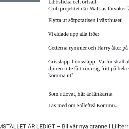
Libbsticka och örtsalt
Chili projektet där Mattias försökerf
Flytta ut sötpotatisen i växthuset
Vi eldade upp alla fröer
Getterna rymmer och Harry åker på 
Grissläpp, hönssläpp... Varför skall al
djuren inte fått röra sig fritt på hela
komma ut?
Som utlovat, här är länkarna
Läs med om Sollefteå Kommu...
TÄLLET ÄR LEDIGT – Bli vår nya granne i Lillterr