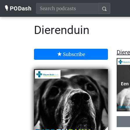
🎙️ PODash
Dierenduin
Diere
Subscribe