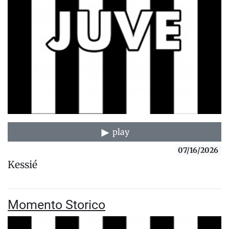
play
07/16/2026
Kessié
Momento Storico