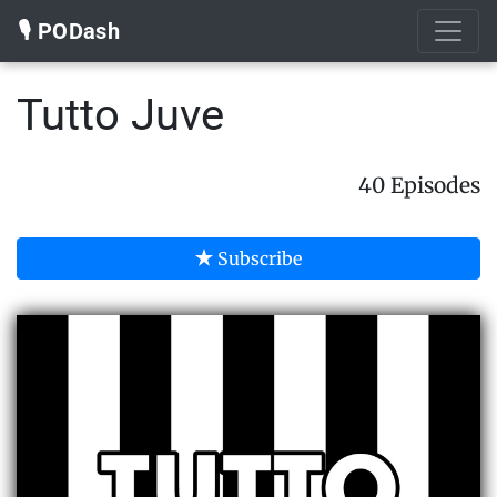
🎙️ PODash
Tutto Juve
40 Episodes
Subscribe