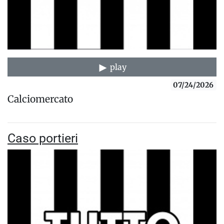
play
07/24/2026
Calciomercato
Caso portieri