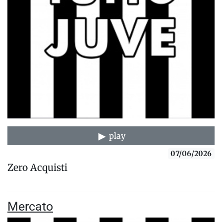
play
07/06/2026
Zero Acquisti
Mercato