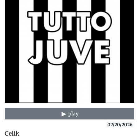
play
07/20/2026
Celik