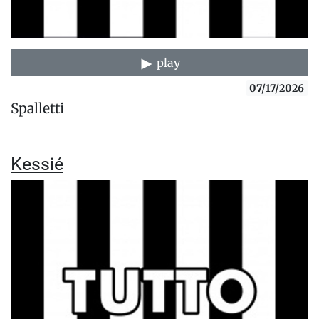
play
07/17/2026
Spalletti
Kessié