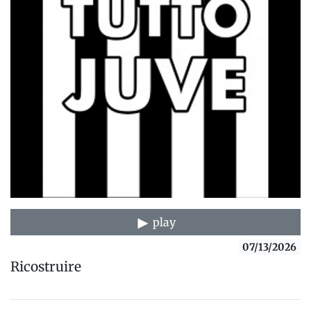
play
07/13/2026
Ricostruire