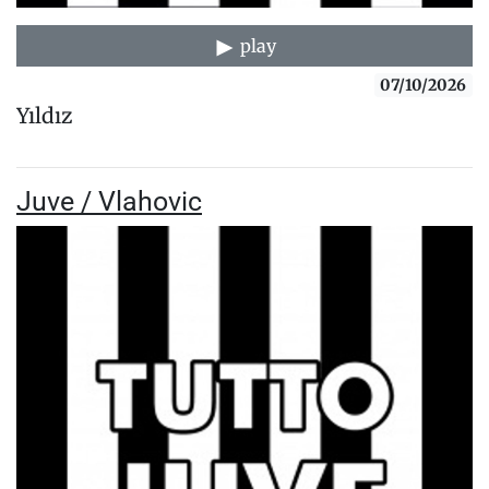
play
07/10/2026
Yıldız
Juve / Vlahovic