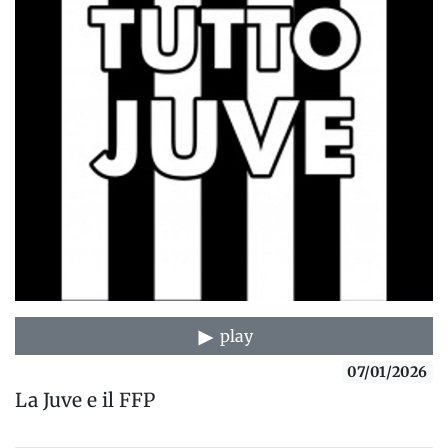
play
07/01/2026
La Juve e il FFP