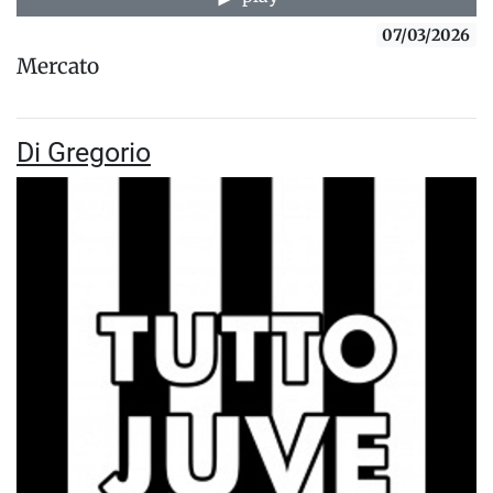
07/03/2026
Mercato
Di Gregorio