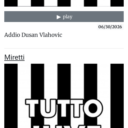
play
06/30/2026
Addio Dusan Vlahovic
Miretti