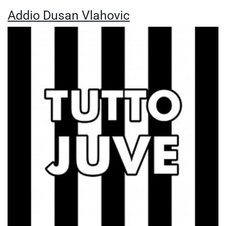
Addio Dusan Vlahovic