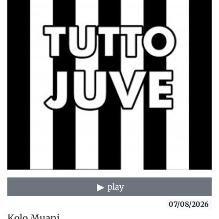
play
07/08/2026
Kolo Muani