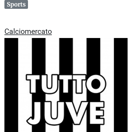
Sports
Calciomercato