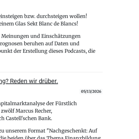
 einsteigen bzw. durchsteigen wollen!
einem Glas Sekt Blanc de Blancs!
n, Meinungen und Einschätzungen
 Prognosen beruhen auf Daten und
nkt der Erstellung dieses Podcasts, die
ng? Reden wir drüber.
05/13/2026
pitalmarktanalyse der Fürstlich
e zwölf Marcus Recher,
ch Castell'schen Bank.
 zu unserem Format "Nachgeschenkt: Auf
die beiden über das Thema Finanzbildung.