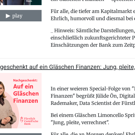
Für alle, die tiefer am Kapitalmarkt
play
Ehrlich, humorvoll und diesmal bei 
_ Hinweis: Sämtliche Darstellunge
einschließlich zukunftsgerichteter
Einschätzungen der Bank zum Zeitpun
eschenkt auf ein Gläschen Finanzen: Jung, pleite
In einer weieren Special-Folge von 
Finanzen" begrüßt Jülide Ön, Digit
Rademaker, Data Scientist der Fürstl
Bei einem Gläschen Limoncello Spri
"Jung, pleite, verrechnet".
Für alle, die an Morgen denken! Ehr