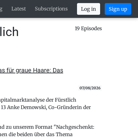
g
Latest
Subscriptions
Log in
Sign up
lich
19 Episodes
s für graue Haare: Das
07/08/2026
pitalmarktanalyse der Fürstlich
ge 13 Anke Demowski, Co-Gründerin der
end zu unserem Format "Nachgeschenkt:
hen die beiden über das Thema