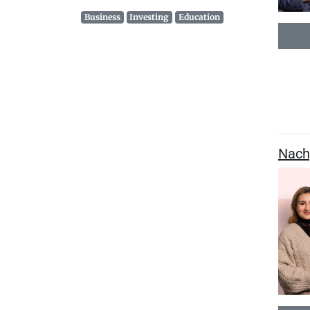
Business
Investing
Education
Nachg