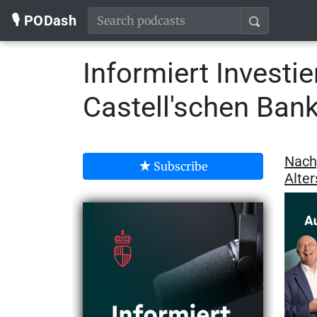
🎙️ PODash
Informiert Investie
Castell'schen Ban
Nach
Subscribe
Alte