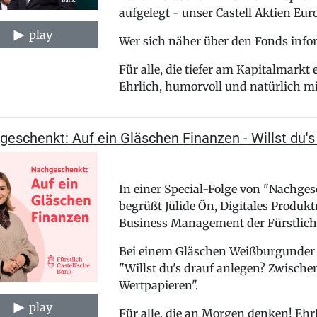
aufgelegt - unser Castell Aktien Euro
play
Wer sich näher über den Fonds info
Für alle, die tiefer am Kapitalmarkt
Ehrlich, humorvoll und natürlich m
eschenkt: Auf ein Gläschen Finanzen - Willst du's
In einer Special-Folge von "Nachge
begrüßt Jülide Ön, Digitales Produ
Business Management der Fürstlich 
Bei einem Gläschen Weißburgunder 
"Willst du's drauf anlegen? Zwisch
Wertpapieren".
play
Für alle, die an Morgen denken! Ehr