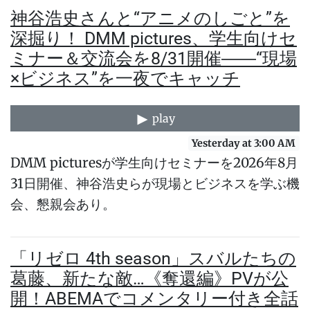
神谷浩史さんと“アニメのしごと”を
深掘り！ DMM pictures、学生向けセ
ミナー＆交流会を8/31開催――“現場
×ビジネス”を一夜でキャッチ
play
Yesterday at 3:00 AM
DMM picturesが学生向けセミナーを2026年8月
31日開催、神谷浩史らが現場とビジネスを学ぶ機
会、懇親会あり。
「リゼロ 4th season」スバルたちの
葛藤、新たな敵…《奪還編》PVが公
開！ABEMAでコメンタリー付き全話