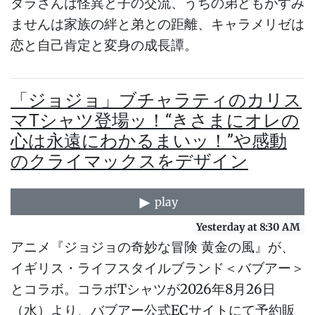
ダラさんは怪異と子の交流、うちの弟どもがすみ
ませんは家族の絆と弟との距離、キャラメリゼは
恋と自己肯定と変身の成長譚。
「ジョジョ」ブチャラティのカリス
マTシャツ登場ッ！“きさまにオレの
心は永遠にわかるまいッ！”や感動
のクライマックスをデザイン
play
Yesterday at 8:30 AM
アニメ『ジョジョの奇妙な冒険 黄金の風』が、
イギリス・ライフスタイルブランド＜バブアー＞
とコラボ。コラボTシャツが2026年8月26日
（水）より、バブアー公式ECサイトにて予約販