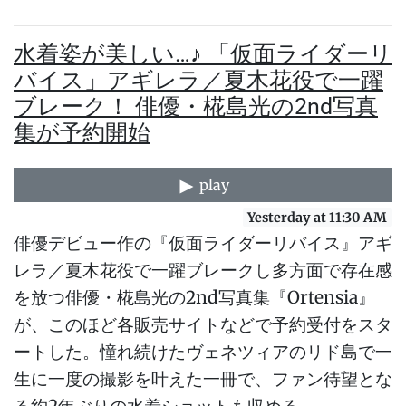
水着姿が美しい…♪ 「仮面ライダーリ
バイス」アギレラ／夏木花役で一躍
ブレーク！ 俳優・椛島光の2nd写真
集が予約開始
play
Yesterday at 11:30 AM
俳優デビュー作の『仮面ライダーリバイス』アギ
レラ／夏木花役で一躍ブレークし多方面で存在感
を放つ俳優・椛島光の2nd写真集『Ortensia』
が、このほど各販売サイトなどで予約受付をスタ
ートした。憧れ続けたヴェネツィアのリド島で一
生に一度の撮影を叶えた一冊で、ファン待望とな