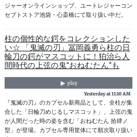
ジャーオンラインショップ、ユートレジャーコン
セプトストア池袋・心斎橋にて取り扱い中だ。
柱の個性的な鍔をコレクションした
い☆ 「鬼滅の刃」冨岡義勇ら柱の日
輪刀の鍔がマスコットに！狛治ら人
間時代の上弦の鬼“おねむたん”も
play
Yesterday at 11:10 AM
『鬼滅の刃』のカプセル新商品として、全柱が集
合した「日輪刀めじるしマスコット」、上弦の鬼
が人間だった時の姿を含む「おねむたん 拾肆ノ
型」が登場。カプセル専用筐体にて順次取り扱い