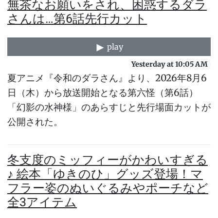
無茶なお願いをされ、困惑するダラ
さんは…第6話先行カット
play
Yesterday at 10:05 AM
夏アニメ『令和のダラさん』より、2026年8月6
日（木）から放送開始となる第六怪（第6話）
「幻影の水神様」のあらすじと先行場面カットが
公開された。
冬支度のミッフィーがかわいすぎる
♪ 絵本「ゆきのひ」グッズ登場！マ
フラー姿のぬいぐるみやポーチなど
全3アイテム