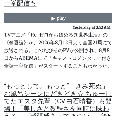
一挙配信も
play
Yesterday at 2:52 AM
TVアニメ『Re_ゼロから始める異世界生活』の
《奪還編》が、2026年8月12日より全国21局にて
放送される。このたびそのPVが公開され、8月8
日からABEMAにて「キャストコメンタリー付き
全話一挙配信」がスタートすることもわかった。
“もっとして。もっと”「きみ死ぬ」
お風呂シーンにどきどき☆ ちゅーし
てたエスタ先輩（CV.白石晴香）も登
場！「美しさと残酷さを同時に味わ