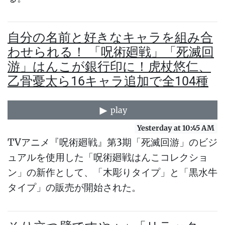
自分の名前と好きなキャラを組み合
わせられる！ 「呪術廻戦」「死滅回
游」はんこが銀行印に！虎杖悠仁、
乙骨憂太ら16キャラ追加で全104種
play
Yesterday at 10:45 AM
TVアニメ『呪術廻戦』第3期「死滅回游」のビジ
ュアルを使用した「呪術廻戦はんこコレクショ
ン」の新作として、「木彫りタイプ」と「黒水牛
タイプ」の販売が開始された。