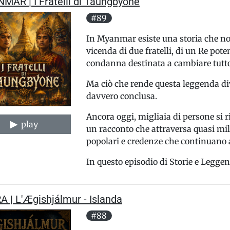
MAR | I Fratelli di Taungbyone
#89
In Myanmar esiste una storia che non
vicenda di due fratelli, di un Re pot
condanna destinata a cambiare tutto
Ma ciò che rende questa leggenda div
davvero conclusa.
Ancora oggi, migliaia di persone si 
play
un racconto che attraversa quasi mille
popolari e credenze che continuano 
In questo episodio di Storie e Leggen
 | L'Ægishjálmur - Islanda
#88