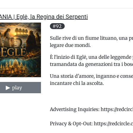
NIA | Eglė, la Regina dei Serpenti
#92
Sulle rive di un fiume lituano, una p
legare due mondi.
È l'inizio di Eglė, una delle leggende
tramandata da generazioni tra i bosch
Una storia d'amore, inganno e conse
incantare chi la ascolta.
play
Advertising Inquiries: https://redci
Privacy & Opt-Out: https://redcircle