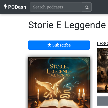
🎙️ PODash
Storie E Leggend
LESO
Subscribe