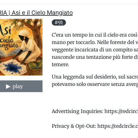
IA | Asi e il Cielo Mangiato
#91
C'era un tempo in cui il cielo era cos
mano per toccarlo. Nelle foreste del 
veggente incaricata di un compito sac
nasconde una tentazione più forte d
temere.
Una leggenda sul desiderio, sul sacro
potevamo solo osservare senza aver
play
Advertising Inquiries: https://redci
Privacy & Opt-Out: https://redcircle