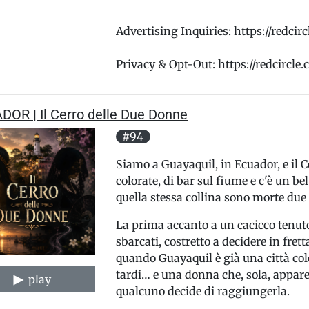
Advertising Inquiries: https://redci
Privacy & Opt-Out: https://redcircle
DOR | Il Cerro delle Due Donne
#94
Siamo a Guayaquil, in Ecuador, e il C
colorate, di bar sul fiume e c'è un be
quella stessa collina sono morte due 
La prima accanto a un cacicco tenut
sbarcati, costretto a decidere in fret
quando Guayaquil è già una città colon
tardi… e una donna che, sola, appar
play
qualcuno decide di raggiungerla.